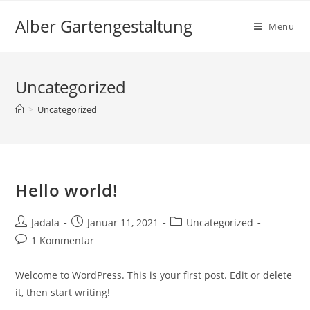
Zum
Alber Gartengestaltung
Inhalt
Menü
springen
Uncategorized
>
Uncategorized
Hello world!
Beitrags-
Beitrag
Beitrags-
Jadala
Januar 11, 2021
Uncategorized
Autor:
veröffentlicht:
Kategorie:
Beitrags-
1 Kommentar
Kommentare:
Welcome to WordPress. This is your first post. Edit or delete
it, then start writing!